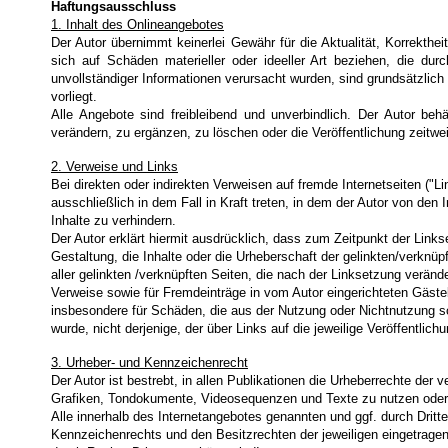
Haftungsausschluss
1. Inhalt des Onlineangebotes
Der Autor übernimmt keinerlei Gewähr für die Aktualität, Korrekthei
sich auf Schäden materieller oder ideeller Art beziehen, die du
unvollständiger Informationen verursacht wurden, sind grundsätzlich
vorliegt.
Alle Angebote sind freibleibend und unverbindlich. Der Autor be
verändern, zu ergänzen, zu löschen oder die Veröffentlichung zeitwei
2. Verweise und Links
Bei direkten oder indirekten Verweisen auf fremde Internetseiten ("
ausschließlich in dem Fall in Kraft treten, in dem der Autor von de
Inhalte zu verhindern.
Der Autor erklärt hiermit ausdrücklich, dass zum Zeitpunkt der Links
Gestaltung, die Inhalte oder die Urheberschaft der gelinkten/verknüpft
aller gelinkten /verknüpften Seiten, die nach der Linksetzung veränd
Verweise sowie für Fremdeinträge in vom Autor eingerichteten Gästebü
insbesondere für Schäden, die aus der Nutzung oder Nichtnutzung sol
wurde, nicht derjenige, der über Links auf die jeweilige Veröffentlichu
3. Urheber- und Kennzeichenrecht
Der Autor ist bestrebt, in allen Publikationen die Urheberrechte de
Grafiken, Tondokumente, Videosequenzen und Texte zu nutzen oder 
Alle innerhalb des Internetangebotes genannten und ggf. durch Dri
Kennzeichenrechts und den Besitzrechten der jeweiligen eingetragen