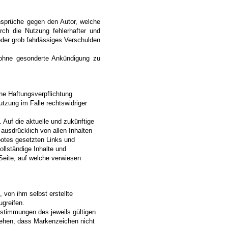
sansprüche gegen den Autor, welche
rch die Nutzung fehlerhafter und
oder grob fahrlässiges Verschulden
t ohne gesonderte Ankündigung zu
ine Haftungsverpflichtung
utzung im Falle rechtswidriger
 Auf die aktuelle und zukünftige
 ausdrücklich von allen Inhalten
ebotes gesetzten Links und
ollständige Inhalte und
 Seite, auf welche verwiesen
 von ihm selbst erstellte
greifen.
estimmungen des jeweils gültigen
ziehen, dass Markenzeichen nicht