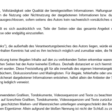
t, Vollständigkeit oder Qualität der bereitgestellten Informationen. Haftung
rch die Nutzung oder Nichtnutzung der dargebotenen Informationen bzw. du
 ausgeschlossen, sofern seitens des Autors kein nachweislich vorsätzliches 
hält es sich ausdrücklich vor, Teile der Seiten oder das gesamte Angebo
se oder endgültig einzustellen.
Links"), die außerhalb des Verantwortungsbereiches des Autors liegen, würde e
n Inhalten Kenntnis hat und es ihm technisch möglich und zumutbar wäre, die N
etzung keine illegalen Inhalte auf den zu verlinkenden Seiten erkennbar waren.
en Seiten hat der Autor keinerlei Einfluss. Deshalb distanziert er sich hiermit
ert wurden. Diese Feststellung gilt für alle innerhalb des eigenen Internetang
chern, Diskussionsforen und Mailinglisten. Für illegale, fehlerhafte oder unv
cherart dargebotener Informationen entstehen, haftet allein der Anbieter der
ng lediglich verweist.
r verwendeten Grafiken, Tondokumente, Videosequenzen und Texte zu beachten,
auf lizenzfreie Grafiken, Tondokumente, Videosequenzen und Texte zurückzu
tte geschützten Marken- und Warenzeichen unterliegen uneingeschränkt den B
en Eigentümer. Allein aufgrund der bloßen Nennung ist nicht der Schluß zu 