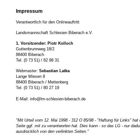
Impressum
Verantwortlich für den Onlineauftritt
Landsmannschaft Schlesien Biberach e.V.
1. Vorsitzender:
Piotr Kolloch
Guttenbrunnweg 18/2
88400 Biberach
Tel. (0 73 51) / 82 98 31
Webmaster:
Sebastian Latka
Lange Wiesen 8
88400 Biberach / Mettenberg
Tel. (0 73 51) / 80 27 19
E-Mail: info@lm-schlesien-biberach.de
"Mit Urteil vom 12. Mai 1998 - 312 O 85/98 - "Haftung für Links" ha
Seite ggf. mit zu verantworten hat. Dies kann - so das LG - nur dadu
ausdrücklich von den verlinkten Seiten."